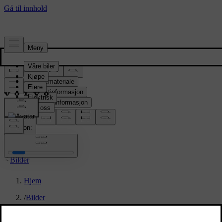
Presserom
Pressemateriale
Produktinformasjon
Selskapsinformasjon
Mediekontakter
location:
NO
Bilder
Hjem
/
Bilder
/
New Volvo XC90 T8 - interior