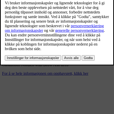
New Volvo XC90 T8 - interior
11/26/2024
Bokmerke
Del
Last ned
Cardamom Nordico with Brow Ash deco
For å se hele informasjonen om opphavsrett, klikk her