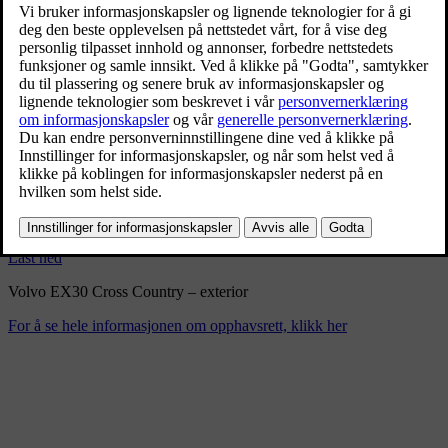
Volvo EX30 Cross Country –
exterior
2/10/2025
Bokmerke
Del
Last ned
Volvo EX30 Cross Country – exterior
For å se hele informasjonen om opphavsrett, klikk her