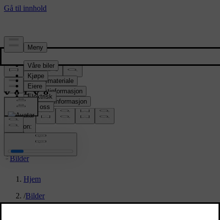
Presserom
Pressemateriale
Produktinformasjon
Selskapsinformasjon
Mediekontakter
location:
NO
Bilder
Hjem
/
Bilder
/
Volvo EX30 Cross Country – exterior