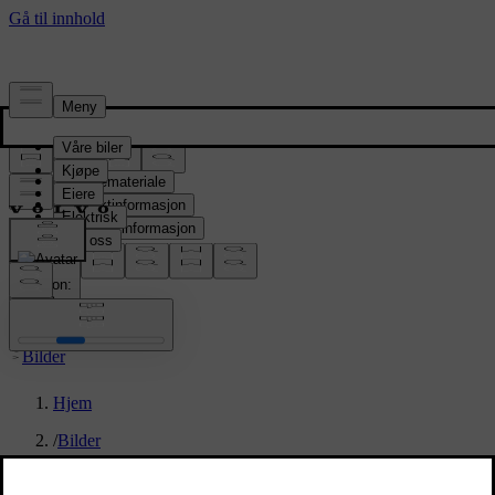
Presserom
Pressemateriale
Produktinformasjon
Selskapsinformasjon
Mediekontakter
location:
NO
Bilder
Hjem
/
Bilder
/
Volvo ES90 Exterior