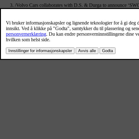
/
Volvo Cars collaborates with D.S. & Durga to announce ‘