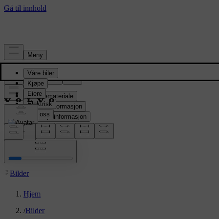
Presserom
Pressemateriale
Produktinformasjon
Selskapsinformasjon
Mediekontakter
location:
NO
Bilder
Hjem
/
Bilder