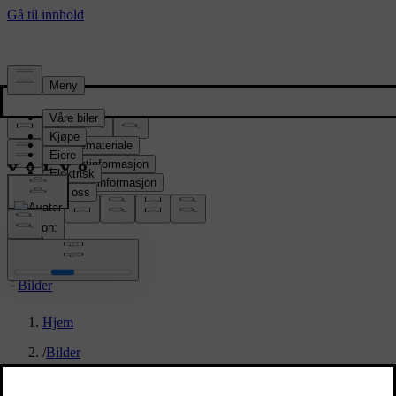
Presserom
Pressemateriale
Produktinformasjon
Selskapsinformasjon
Mediekontakter
location:
NO
Bilder
Hjem
/
Bilder
/
Volvo EX30 Cross Country – exterior