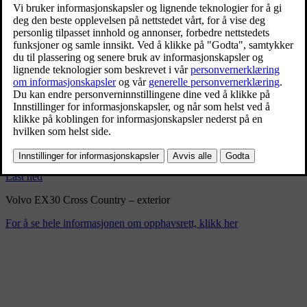
Volvo EX30 Cross Country –
exterior
2/10/2025
Bokmerke
Del
Last ned
Volvo EX30 Cross Country – exterior
For å se hele informasjonen om opphavsrett, klikk her