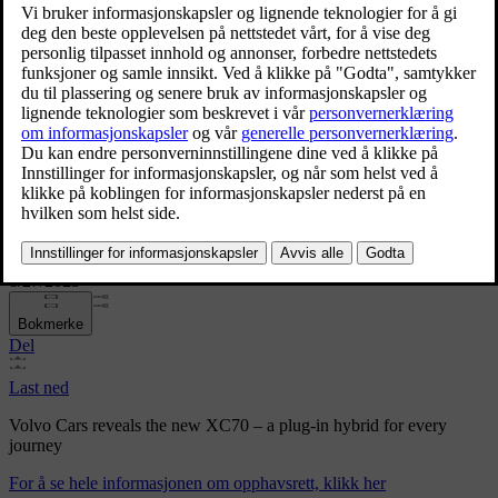
Volvo Cars reveals the new XC70 – a plug-in hybrid for
every journey
Volvo Cars reveals the new
XC70 – a plug-in hybrid for
every journey
8/27/2025
Bokmerke
Del
Last ned
Volvo Cars reveals the new XC70 – a plug-in hybrid for every
journey
For å se hele informasjonen om opphavsrett, klikk her