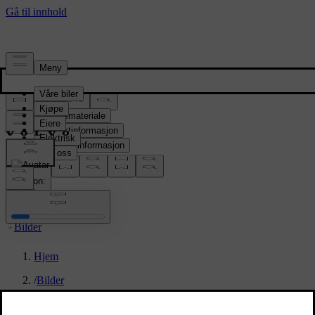
Presserom
Pressemateriale
Produktinformasjon
Selskapsinformasjon
Mediekontakter
location:
NO
Bilder
Hjem
/
Bilder
/