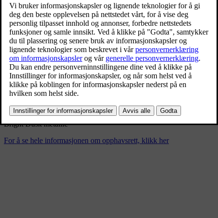
New Volvo XC90 T8 - dynamic
11/26/2024
Bokmerke
Del
Last ned
Bright Dusk metallic
For å se hele informasjonen om opphavsrett, klikk her