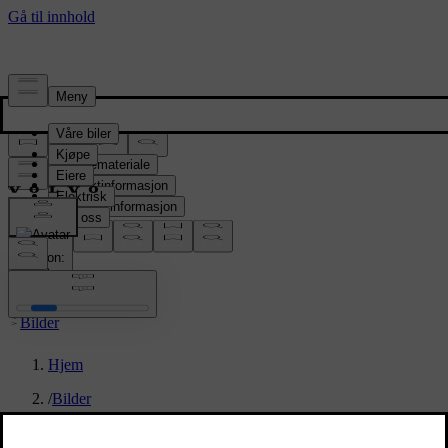
Presserom
Pressemateriale
Produktinformasjon
Selskapsinformasjon
Mediekontakter
location:
NO
Bilder
Hjem
/
Bilder
/
New Volvo XC90 T8 - dynamic