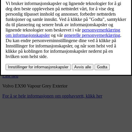
Volvo EX90 Vapour Grey
Exterior
9/3/2024
Bokmerke
Del
Last ned
Volvo EX90 Vapour Grey Exterior
For å se hele informasjonen om opphavsrett, klikk her