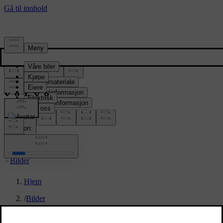
Presserom
Pressemateriale
Produktinformasjon
Selskapsinformasjon
Mediekontakter
location:
NO
Bilder
Hjem
/
Bilder
/
Volvo EX90 Vapour Grey Exterior