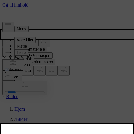
Presserom
Pressemateriale
Produktinformasjon
Selskapsinformasjon
Mediekontakter
location:
NO
Bilder
Hjem
/
Bilder
/
EC40 Black edition