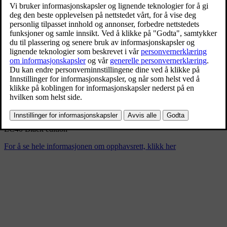
EC40 Black edition
6/24/2024
Bokmerke
Del
Last ned
EC40 Black edition
For å se hele informasjonen om opphavsrett, klikk her