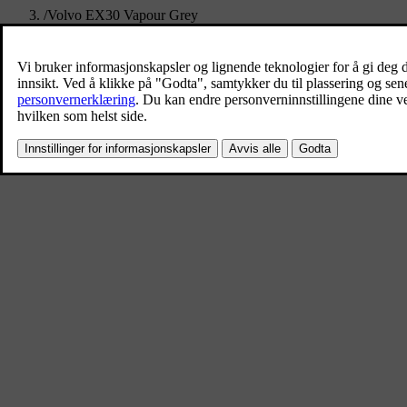
/
Volvo EX30 Vapour Grey