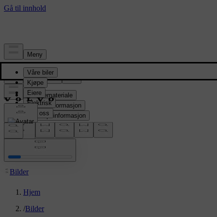
Presserom
Pressemateriale
Produktinformasjon
Selskapsinformasjon
Mediekontakter
location:
NO
Bilder
Hjem
/
Bilder