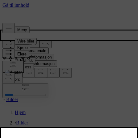
Presserom
Pressemateriale
Produktinformasjon
Selskapsinformasjon
Mediekontakter
location:
NO
Bilder
Hjem
/
Bilder
/
Volvo EX90 Sand Dune Interior