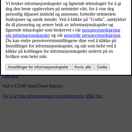
Volvo EX90 Sand Dune
Interior
9/3/2024
Bokmerke
Del
Last ned
Volvo EX90 Sand Dune Interior
For å se hele informasjonen om opphavsrett, klikk her