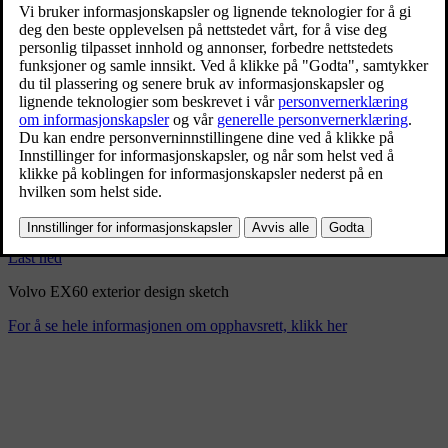
Exterior design sketch Volvo
EX60
1/22/2026
Bokmerke
Del
Last ned
Volvo EX60 exterior design sketch
For å se hele informasjonen om opphavsrett, klikk her