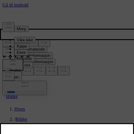
Presserom
Pressemateriale
Produktinformasjon
Selskapsinformasjon
Mediekontakter
location:
NO
Bilder
Hjem
/
Bilder
/
Exterior design sketch Volvo EX60