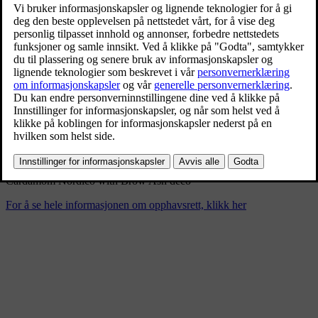
New Volvo XC90 T8 - interior
11/26/2024
Bokmerke
Del
Last ned
Cardamom Nordico with Brow Ash deco
For å se hele informasjonen om opphavsrett, klikk her