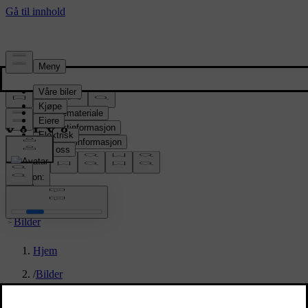
Presserom
Pressemateriale
Produktinformasjon
Selskapsinformasjon
Mediekontakter
location:
NO
Bilder
Hjem
/
Bilder
/
New Volvo XC90 T8 - interior