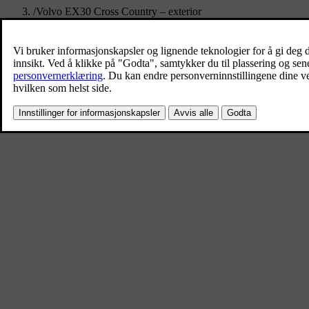
/
Volvo EX30 Cross Country – exterior