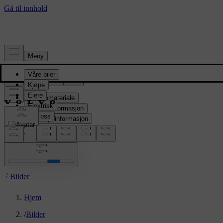
Presserom
Pressemateriale
Produktinformasjon
Selskapsinformasjon
Mediekontakter
location:
NO
Bilder
Hjem
/
Bilder