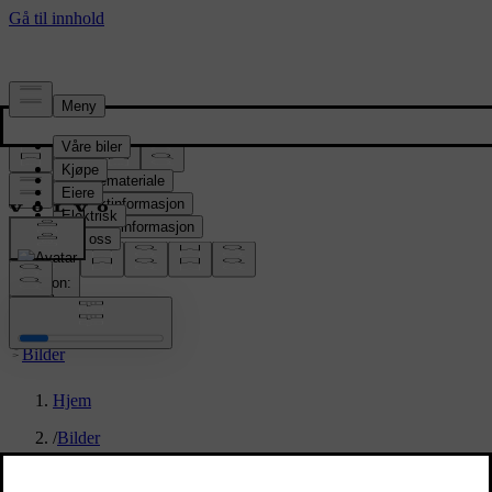
Presserom
Pressemateriale
Produktinformasjon
Selskapsinformasjon
Mediekontakter
location:
NO
Bilder
Hjem
/
Bilder
/
Volvo EX30 Cross Country – exterior