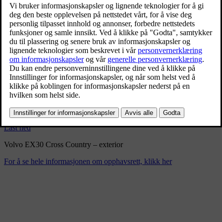
Volvo EX30 Cross Country –
exterior
2/10/2025
Bokmerke
Del
Last ned
Volvo EX30 Cross Country – exterior
For å se hele informasjonen om opphavsrett, klikk her