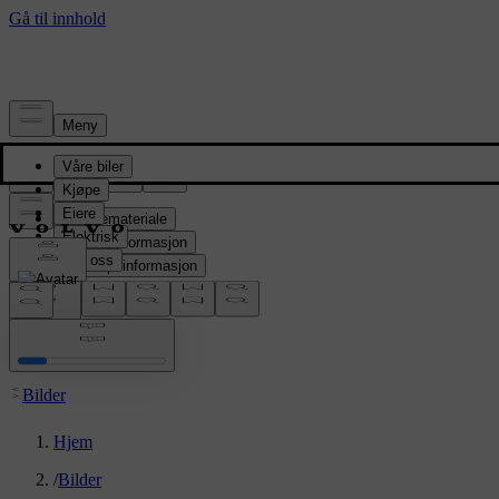
Presserom
Pressemateriale
Produktinformasjon
Selskapsinformasjon
Mediekontakter
location:
NO
Bilder
Hjem
/
Bilder