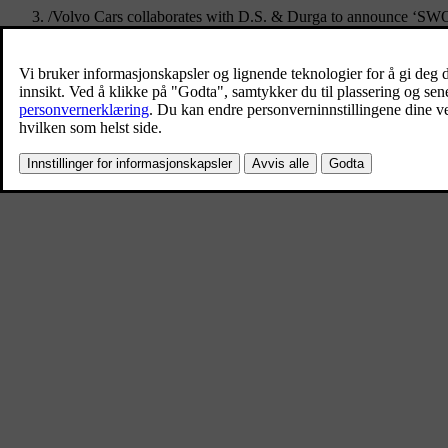
/
Volvo Cars collaborates with D.S. & Durga to announce ‘