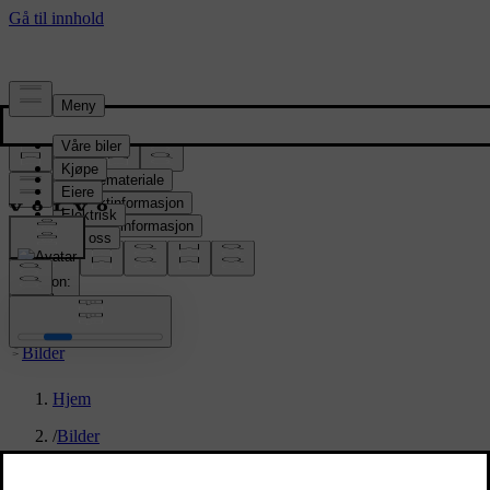
Presserom
Pressemateriale
Produktinformasjon
Selskapsinformasjon
Mediekontakter
location:
NO
Bilder
Hjem
/
Bilder
/
Volvo EX40 Black Edition