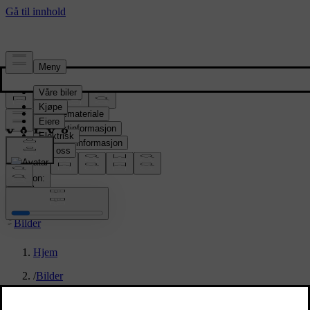
Presserom
Pressemateriale
Produktinformasjon
Selskapsinformasjon
Mediekontakter
location:
NO
Bilder
Hjem
/
Bilder
/
New Volvo XC90 T8 - exterior