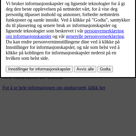
New Volvo XC90 T8 - exterior
11/26/2024
Bokmerke
Del
Last ned
New Volvo XC90 T8 - exterior
For å se hele informasjonen om opphavsrett, klikk her