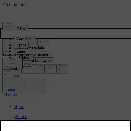
Presserom
Pressemateriale
Produktinformasjon
Selskapsinformasjon
Mediekontakter
location:
NO
Bilder
Hjem
/
Bilder
/
Volvo EX90 Sand Dune Exterior