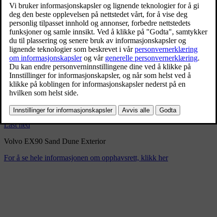
Volvo EX90 Sand Dune
Exterior
9/3/2024
Bokmerke
Del
Last ned
Volvo EX90 Sand Dune Exterior
For å se hele informasjonen om opphavsrett, klikk her