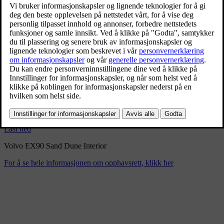
Volvo EX90 Sand Dune
Interior
9/3/2024
Bokmerke
Del
Last ned
Volvo EX90 Sand Dune Interior
For å se hele informasjonen om opphavsrett, klikk her