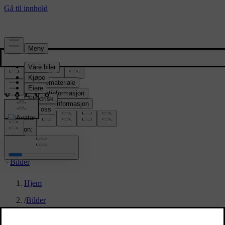
Presserom
Pressemateriale
Produktinformasjon
Selskapsinformasjon
Mediekontakter
location:
NO
Bilder
Hjem
/
Bilder
/
Volvo EX90 Sand Dune Interior