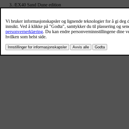
/
EX40 Sand Dune edition