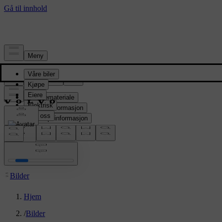
Presserom
Pressemateriale
Produktinformasjon
Selskapsinformasjon
Mediekontakter
location:
NO
Bilder
Hjem
/
Bilder