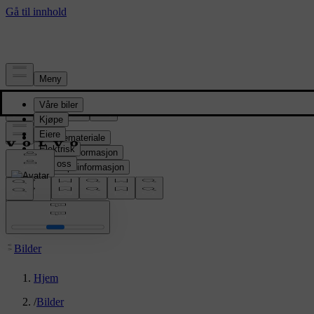
Presserom
Pressemateriale
Produktinformasjon
Selskapsinformasjon
Mediekontakter
location:
NO
Bilder
Hjem
/
Bilder