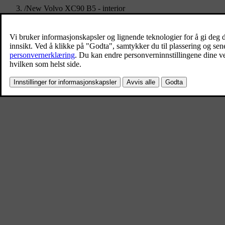
/
New Volvo XC90 B5 - interior