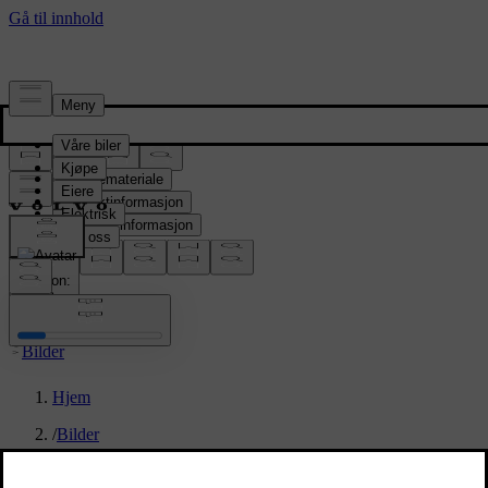
Presserom
Pressemateriale
Produktinformasjon
Selskapsinformasjon
Mediekontakter
location:
NO
Bilder
Hjem
/
Bilder
/
New Volvo XC90 B5 - dynamic