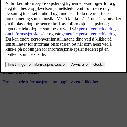
New Volvo XC90 B5 - dynamic
11/26/2024
Bokmerke
Del
Last ned
Denim Blue metallic
For å se hele informasjonen om opphavsrett, klikk her