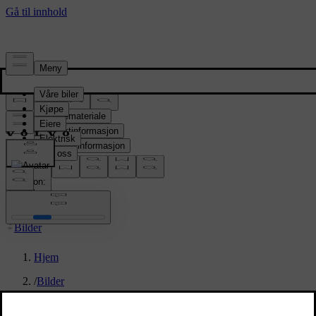
Presserom
Pressemateriale
Produktinformasjon
Selskapsinformasjon
Mediekontakter
location:
NO
Bilder
Hjem
/
Bilder
/
Volvo ES90 design sketches