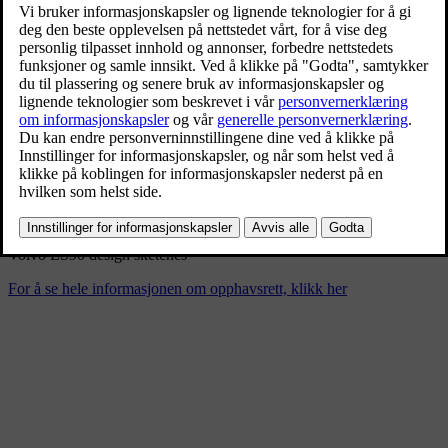
Volvo ES90 design sketches
3/5/2025
Bokmerke
Del
Last ned
Volvo ES90 design sketches
For å se hele informasjonen om opphavsrett, klikk her