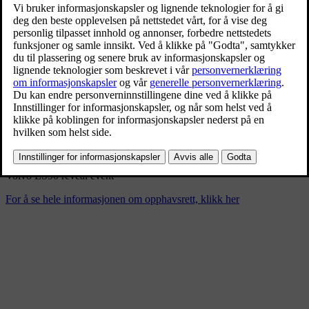
Volvo ES90 reveal event
3/5/2025
Bokmerke
Del
Last ned
Volvo ES90 reveal event
For å se hele informasjonen om opphavsrett, klikk her