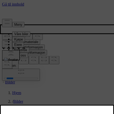
Presserom
Pressemateriale
Produktinformasjon
Selskapsinformasjon
Mediekontakter
location:
NO
Bilder
Hjem
/
Bilder
/
Volvo ES90 reveal event