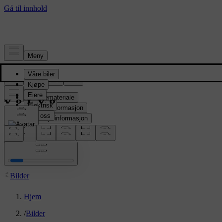
Presserom
Pressemateriale
Produktinformasjon
Selskapsinformasjon
Mediekontakter
location:
NO
Bilder
Hjem
/
Bilder