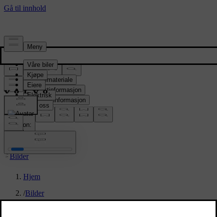
Presserom
Pressemateriale
Produktinformasjon
Selskapsinformasjon
Mediekontakter
location:
NO
Bilder
Hjem
/
Bilder
/
Volvo EX90 Vapour Grey Exterior