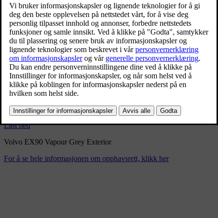
Volvo EX90 Vapour Grey
Exterior
9/3/2024
Bokmerke
Del
Last ned
Volvo EX90 Vapour Grey Exterior
For å se hele informasjonen om opphavsrett, klikk her