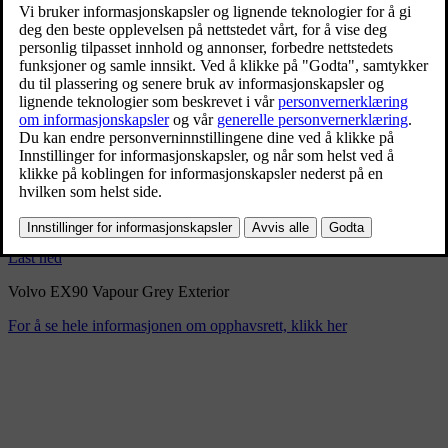
Volvo EX90 Vapour Grey
Exterior
9/3/2024
Bokmerke
Del
Last ned
Volvo EX90 Vapour Grey Exterior
For å se hele informasjonen om opphavsrett, klikk her