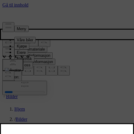
Presserom
Pressemateriale
Produktinformasjon
Selskapsinformasjon
Mediekontakter
location:
NO
Bilder
Hjem
/
Bilder
/
Volvo EX90 Vapour Grey Exterior