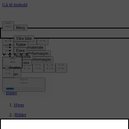
Presserom
Pressemateriale
Produktinformasjon
Selskapsinformasjon
Mediekontakter
location:
NO
Bilder
Hjem
/
Bilder
/
Studio Volvo EX60 Cross Country