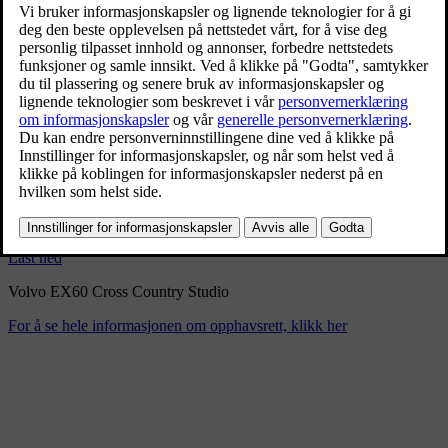
Studio Volvo EX60 Cross
Country
1/21/2026
Bokmerke
Del
Last ned
Volvo EX60 Cross Country Studio
For å se hele informasjonen om opphavsrett, klikk her