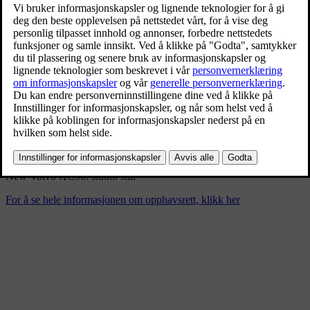
New Volvo XC90: studio still
9/4/2024
Bokmerke
Del
Last ned
New Volvo XC90: studio still
For å se hele informasjonen om opphavsrett, klikk her