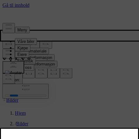
Presserom
Pressemateriale
Produktinformasjon
Selskapsinformasjon
Mediekontakter
location:
NO
Bilder
Hjem
/
Bilder
/
New Volvo XC90: studio still