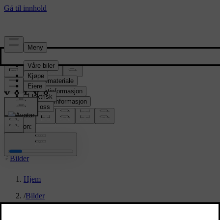
Presserom
Pressemateriale
Produktinformasjon
Selskapsinformasjon
Mediekontakter
location:
NO
Bilder
Hjem
/
Bilder
/
Volvo EX90 Sand Dune Exterior