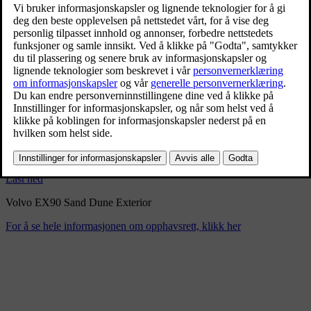
Volvo EX90 Sand Dune
Exterior
9/3/2024
Bokmerke
Del
Last ned
Volvo EX90 Sand Dune Exterior
For å se hele informasjonen om opphavsrett, klikk her