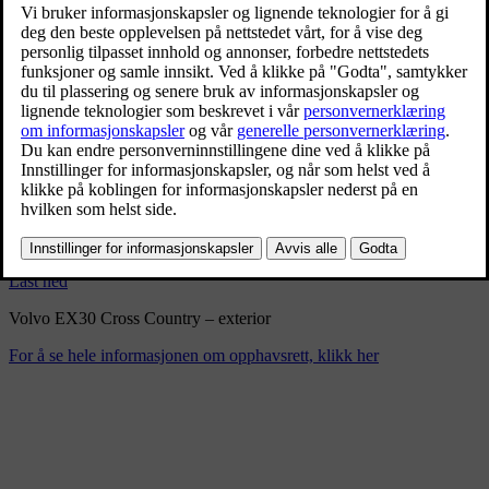
Volvo EX30 Cross Country –
exterior
2/10/2025
Bokmerke
Del
Last ned
Volvo EX30 Cross Country – exterior
For å se hele informasjonen om opphavsrett, klikk her