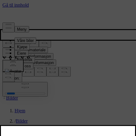
Presserom
Pressemateriale
Produktinformasjon
Selskapsinformasjon
Mediekontakter
location:
NO
Bilder
Hjem
/
Bilder
/
Volvo EX30 Cross Country – exterior