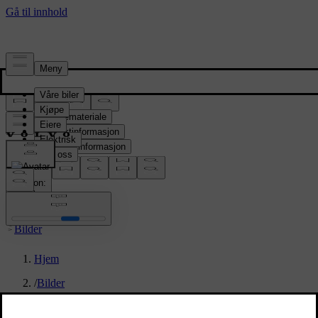
Presserom
Pressemateriale
Produktinformasjon
Selskapsinformasjon
Mediekontakter
location:
NO
Bilder
Hjem
/
Bilder
/
Volvo Cars Ocean Race Partnership announcement