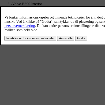
/
Volvo ES90 Interior