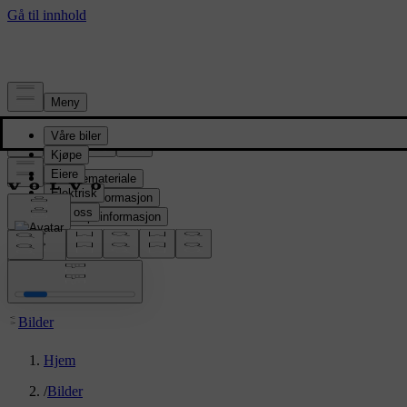
Presserom
Pressemateriale
Produktinformasjon
Selskapsinformasjon
Mediekontakter
location:
NO
Bilder
Hjem
/
Bilder