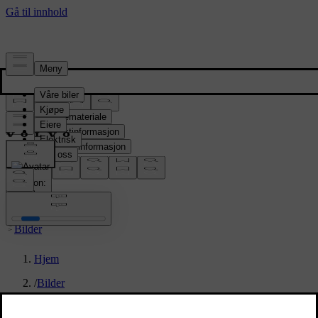
Presserom
Pressemateriale
Produktinformasjon
Selskapsinformasjon
Mediekontakter
location:
NO
Bilder
Hjem
/
Bilder
/
Refreshed Volvo S90 interior