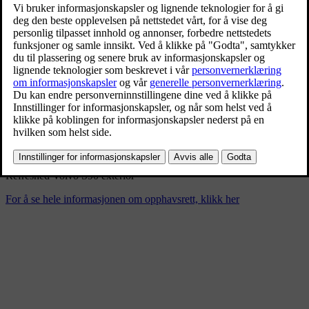
Refreshed Volvo S90 interior
4/17/2025
Bokmerke
Del
Last ned
Refreshed Volvo S90 exterior
For å se hele informasjonen om opphavsrett, klikk her