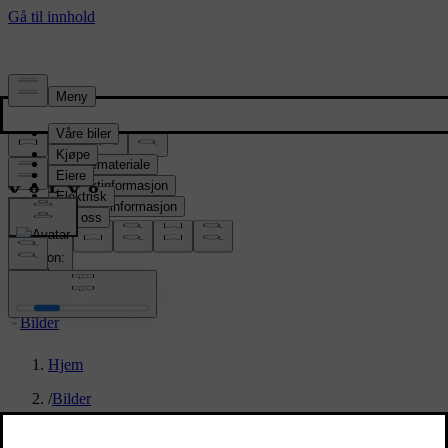
Presserom
Pressemateriale
Produktinformasjon
Selskapsinformasjon
Mediekontakter
location:
NO
Bilder
Hjem
/
Bilder
/
Volvo EX90 Sand Dune Exterior