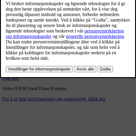
Volvo EX90 Sand Dune
Exterior
9/3/2024
Bokmerke
Del
Last ned
Volvo EX90 Sand Dune Exterior
For å se hele informasjonen om opphavsrett, klikk her