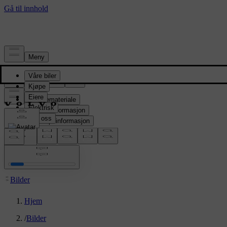
Presserom
Pressemateriale
Produktinformasjon
Selskapsinformasjon
Mediekontakter
location:
NO
Bilder
Hjem
/
Bilder