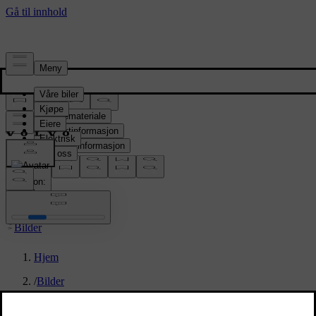
Presserom
Pressemateriale
Produktinformasjon
Selskapsinformasjon
Mediekontakter
location:
NO
Bilder
Hjem
/
Bilder
/
EX60 Exterior Front