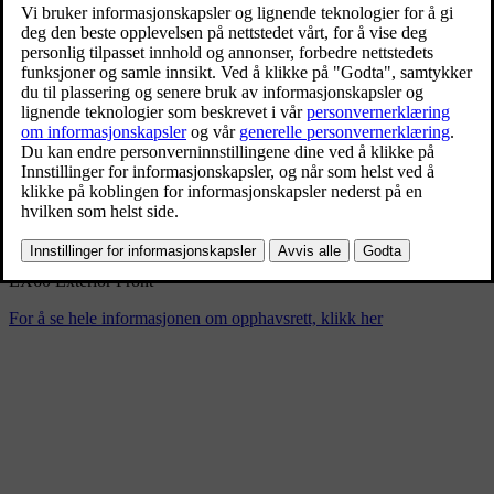
EX60 Exterior Front
1/8/2026
Bokmerke
Del
Last ned
EX60 Exterior Front
For å se hele informasjonen om opphavsrett, klikk her