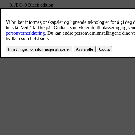
/
EC40 Black edition