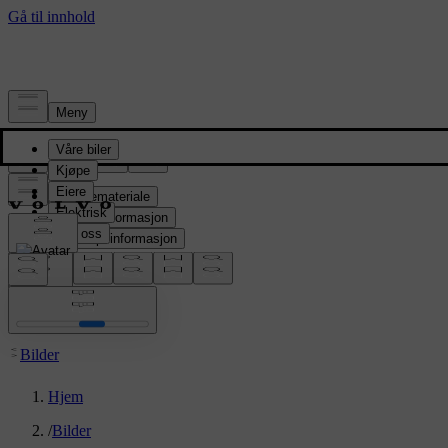
Presserom
Pressemateriale
Produktinformasjon
Selskapsinformasjon
Mediekontakter
location:
NO
Bilder
Hjem
/
Bilder