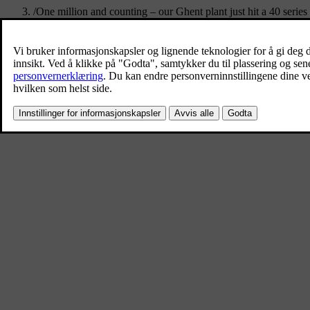
/
One million and counting – our Ghent plant just hit a 40 series