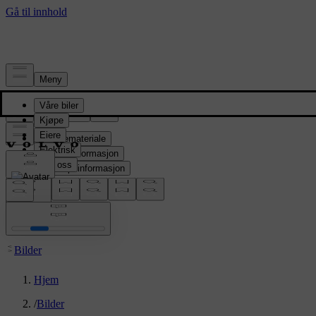
Presserom
Pressemateriale
Produktinformasjon
Selskapsinformasjon
Mediekontakter
location:
NO
Bilder
Hjem
/
Bilder