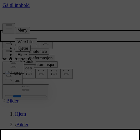
Presserom
Pressemateriale
Produktinformasjon
Selskapsinformasjon
Mediekontakter
location:
NO
Bilder
Hjem
/
Bilder
/
New Volvo XC90: lifestyle