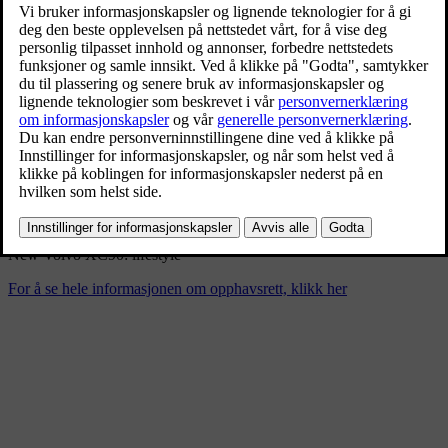
New Volvo XC90: lifestyle
9/4/2024
Bokmerke
Del
Last ned
New Volvo XC90: lifestyle
For å se hele informasjonen om opphavsrett, klikk her