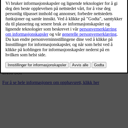
EX90 SOP
6/5/2024
Bokmerke
Del
Last ned
EX90 SOP
For å se hele informasjonen om opphavsrett, klikk her