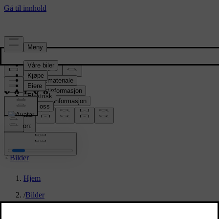
Presserom
Pressemateriale
Produktinformasjon
Selskapsinformasjon
Mediekontakter
location:
NO
Bilder
Hjem
/
Bilder
/
EX90 SOP