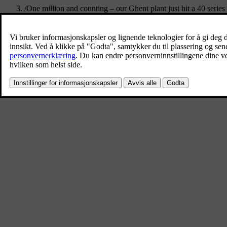
/
One million and counting – our Ghent plant just hit a 40 series