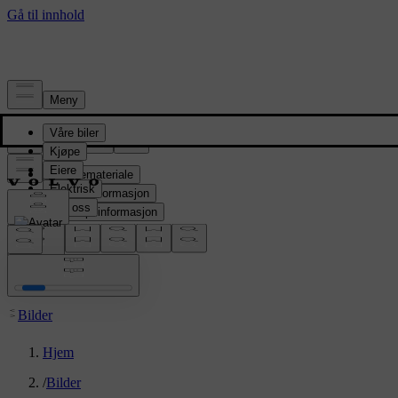
Presserom
Pressemateriale
Produktinformasjon
Selskapsinformasjon
Mediekontakter
location:
NO
Bilder
Hjem
/
Bilder