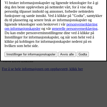
Volvo ES90 Exterior
3/5/2025
Bokmerke
Del
Last ned
Volvo ES90 Exterior
For å se hele informasjonen om opphavsrett, klikk her