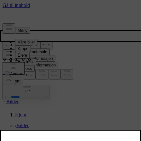
Presserom
Pressemateriale
Produktinformasjon
Selskapsinformasjon
Mediekontakter
location:
NO
Bilder
Hjem
/
Bilder
/
Volvo ES90 Exterior