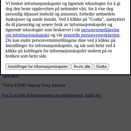
Volvo EX90 Vapour Grey
Interior
9/3/2024
Bokmerke
Del
Last ned
Volvo EX90 Vapour Grey Interior
For å se hele informasjonen om opphavsrett, klikk her