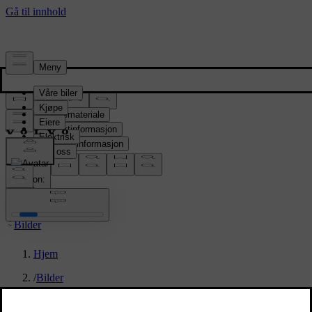
Presserom
Pressemateriale
Produktinformasjon
Selskapsinformasjon
Mediekontakter
location:
NO
Bilder
Hjem
/
Bilder
/
Volvo EX90 Vapour Grey Interior