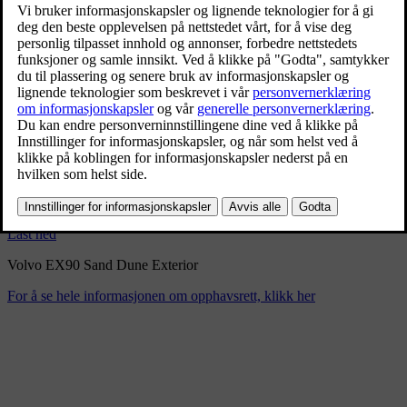
Volvo EX90 Sand Dune
Exterior
9/3/2024
Bokmerke
Del
Last ned
Volvo EX90 Sand Dune Exterior
For å se hele informasjonen om opphavsrett, klikk her