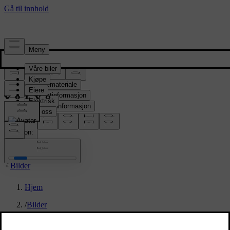
Presserom
Pressemateriale
Produktinformasjon
Selskapsinformasjon
Mediekontakter
location:
NO
Bilder
Hjem
/
Bilder
/
Volvo EX90 Sand Dune Exterior