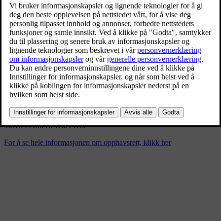
Reveal Event Volvo EX60
1/21/2026
Bokmerke
Del
Last ned
Volvo EX60 Reveal event
For å se hele informasjonen om opphavsrett, klikk her