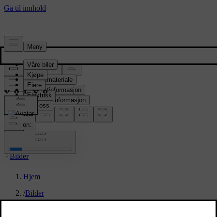
Presserom
Pressemateriale
Produktinformasjon
Selskapsinformasjon
Mediekontakter
location:
NO
Bilder
Hjem
/
Bilder
/
Reveal Event Volvo EX60