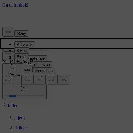
Presserom
Pressemateriale
Produktinformasjon
Selskapsinformasjon
Mediekontakter
location:
NO
Bilder
Hjem
/
Bilder