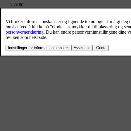
/
V60