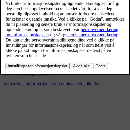
Volvo ES90 design sketches
3/5/2025
Bokmerke
Del
Last ned
Volvo ES90 design sketches
For å se hele informasjonen om opphavsrett, klikk her