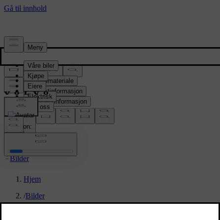
Presserom
Pressemateriale
Produktinformasjon
Selskapsinformasjon
Mediekontakter
location:
NO
Bilder
Hjem
/
Bilder
/
Volvo ES90 design sketches