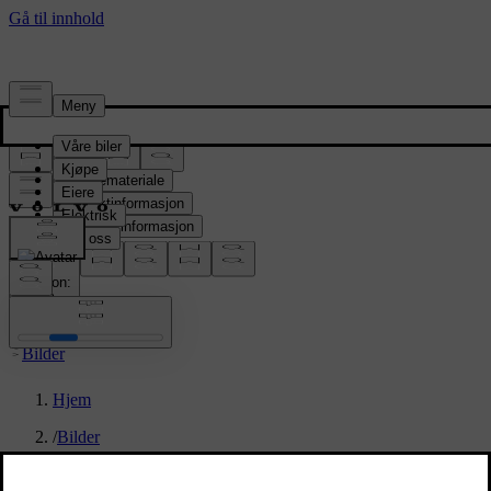
Presserom
Pressemateriale
Produktinformasjon
Selskapsinformasjon
Mediekontakter
location:
NO
Bilder
Hjem
/
Bilder
/
Refreshed Volvo S90 interior