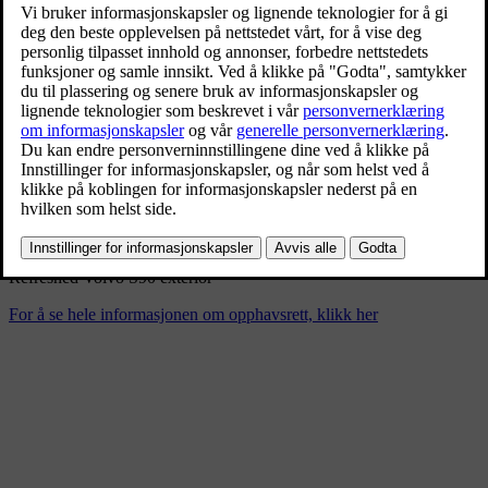
Refreshed Volvo S90 interior
4/17/2025
Bokmerke
Del
Last ned
Refreshed Volvo S90 exterior
For å se hele informasjonen om opphavsrett, klikk her